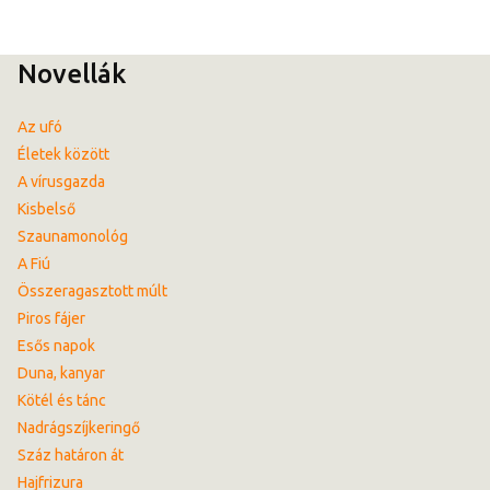
Novellák
Az ufó
Életek között
A vírusgazda
Kisbelső
Szaunamonológ
A Fiú
Összeragasztott múlt
Piros fájer
Esős napok
Duna, kanyar
Kötél és tánc
Nadrágszíjkeringő
Száz határon át
Hajfrizura