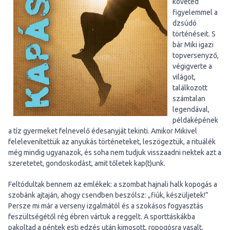
követed
figyelemmel a
dzsúdó
történéseit. S
bár Miki igazi
topversenyző,
végigverte a
világot,
találkozott
számtalan
legendával,
példaképének
a tíz gyermeket felnevelő édesanyját tekinti. Amikor Mikivel
felelevenítettük az anyukás történeteket, leszögeztük, a rituálék
még mindig ugyanazok, és soha nem tudjuk visszaadni nektek azt a
szeretetet, gondoskodást, amit tőletek kap(t)unk.
Feltódultak bennem az emlékek: a szombat hajnali halk kopogás a
szobánk ajtaján, ahogy csendben beszólsz: „fiúk, készüljetek!”
Persze mi már a verseny izgalmától és a szokásos fogyasztás
feszültségétől rég ébren vártuk a reggelt. A sporttáskákba
pakoltad a péntek esti edzés után kimosott, ropogósra vasalt,