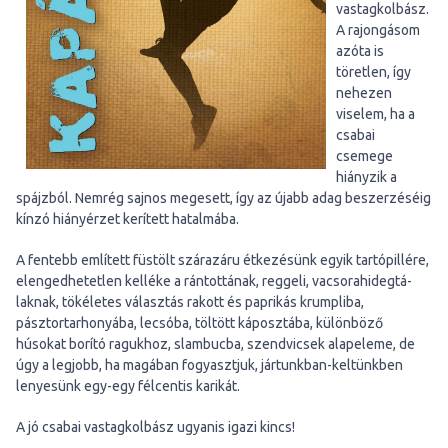
vastagkolbász.
A rajongásom
azóta is
töretlen, így
nehezen
viselem, ha a
csabai
csemege
hiányzik a
spájzból. Nemrég sajnos megesett, így az újabb adag beszerzéséig
kínzó hiányérzet kerített hatalmába.
A fentebb említett füstölt szárazáru étkezésünk egyik tartópillére,
elengedhetetlen kelléke a rántottának, reggeli, vacsorahidegtá-
laknak, tökéletes választás rakott és paprikás krumpliba,
pásztortarhonyába, lecsóba, töltött káposztába, különböző
húsokat borító ragukhoz, slambucba, szendvicsek alapeleme, de
úgy a legjobb, ha magában fogyasztjuk, jártunkban-keltünkben
lenyesünk egy-egy félcentis karikát.
A jó csabai vastagkolbász ugyanis igazi kincs!