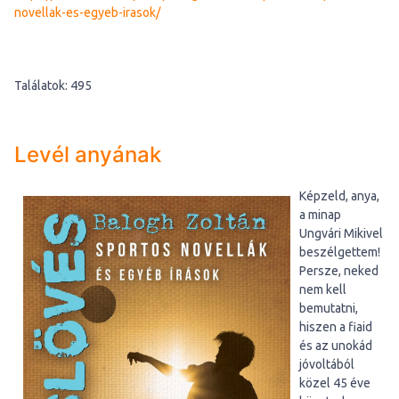
novellak-es-egyeb-irasok/
Találatok: 495
Levél anyának
Képzeld, anya,
a minap
Ungvári Mikivel
beszélgettem!
Persze, neked
nem kell
bemutatni,
hiszen a fiaid
és az unokád
jóvoltából
közel 45 éve