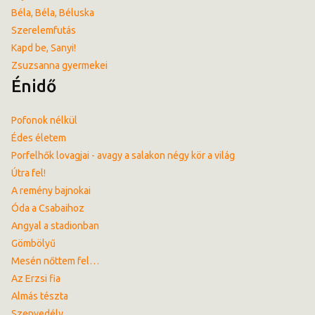
Béla, Béla, Béluska
Szerelemfutás
Kapd be, Sanyi!
Zsuzsanna gyermekei
Énidő
Pofonok nélkül
Édes életem
Porfelhők lovagjai - avagy a salakon négy kör a világ
Útra fel!
A remény bajnokai
Óda a Csabaihoz
Angyal a stadionban
Gömbölyű
Mesén nőttem fel…
Az Erzsi fia
Almás tészta
Szenvedély