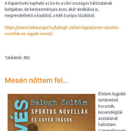
A Kapáslövés kapható a Líra és a Libri országos hálózatának
boltjaiban, de kedvezményes áron, akár dedikálva is,
megrendelhető a kiadótól, a Kék Európa Stúdiótól:
https://www.kekeuropa.hu/balogh-zoltan-kapasloves-sportos-
novellak-es-egyeb-irasok/
Találatok: 482
Mesén nőttem fel…
Életem legjobb
történeteit
kocsmák,
kisvendéglők
asztalainál
hallottam.
Gyermekkorom