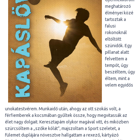
meghatározó
élményei közé
tartoztak a
falusi
rokonoknál
eltöltött
szünidők. Egy
pillanat alatt
felvettem a
tempót, úgy
beszéltem, úgy
éltem, mint a
velem egyidős
unokatestvérem. Munkaidő után, ahogy az ott szokás volt, a
férfiemberek a kocsmában gyűltek össze, hogy megvitassák az
élet nagy dolgait. Keresztapám olykor magával vitt, és miközben
szürcsöltem a „szőke kólát”, majszoltam a Sport szeletet, a
fülemet duplájára növesztve hallgattam a rexező, kártyázó