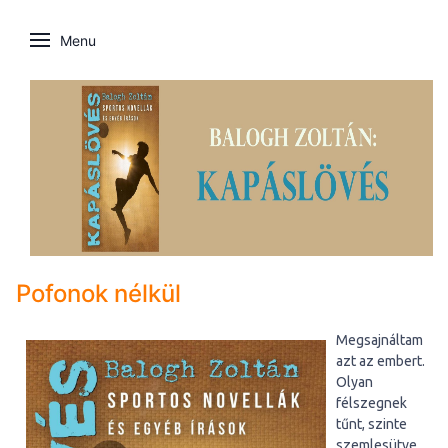
Menu
Pofonok nélkül
Megsajnáltam
azt az embert.
Olyan
félszegnek
tűnt, szinte
szemlesütve