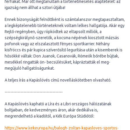
férfiakat. Már ott megtanultam a történetmesélés alaptételét: az
igazság nem állhat a sztori útjába!
Ennek bizonyságát felnőttként is számtalanszor megtapasztaltam,
a legképtelenebb történeteknek voltam lelkes hallgatója. Akár egy
Rejtő-regényben, úgy röpködtek az eltapsolt milliók, a
szépségkirálynő-szeretők, a kocsma népének kiosztott mázsás
pofonok vagy az elszalasztott fényes sportkarrier. Néhány
kisfröccs és pár kupica szíverősítő legurítása után a kisemberek is
hősökké váltak: Don Juanok, Casanovák, Rómeók bőrébe bújtak,
mesékkel ringatták ön- becsülésüket, kápráztatták el meg-
megújuló hallgatóságunkat.
A teljes írás a Kapáslövés című novelláskötetben olvasható.
----------------------------------------
A Kapáslövés kapható a Líra és a Libri országos hálózatának
boltjaiban, de kedvezményes áron, akár dedikálva is,
megrendelhető a kiadótól, a Kék Európa Stúdiótól:
https://www.kekeuropa.hu/balogh-zoltan-kapasloves-sportos-