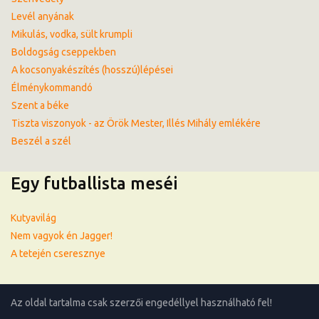
Levél anyának
Mikulás, vodka, sült krumpli
Boldogság cseppekben
A kocsonyakészítés (hosszú)lépései
Élménykommandó
Szent a béke
Tiszta viszonyok - az Örök Mester, Illés Mihály emlékére
Beszél a szél
Egy futballista meséi
Kutyavilág
Nem vagyok én Jagger!
A tetején cseresznye
Az oldal tartalma csak szerzői engedéllyel használható fel!