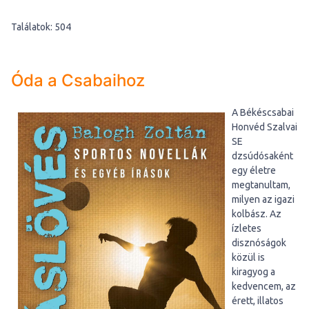
Találatok: 504
Óda a Csabaihoz
A Békéscsabai
Honvéd Szalvai
SE
dzsúdósaként
egy életre
megtanultam,
milyen az igazi
kolbász. Az
ízletes
disznóságok
közül is
kiragyog a
kedvencem, az
érett, illatos