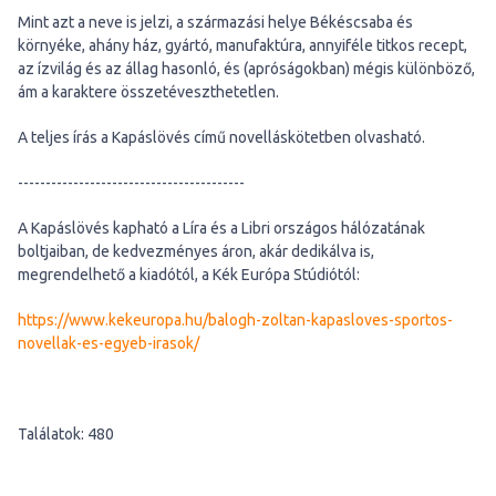
Mint azt a neve is jelzi, a származási helye Békéscsaba és
környéke, ahány ház, gyártó, manufaktúra, annyiféle titkos recept,
az ízvilág és az állag hasonló, és (apróságokban) mégis különböző,
ám a karaktere összetéveszthetetlen.
A teljes írás a Kapáslövés című novelláskötetben olvasható.
-----------------------------------------
A Kapáslövés kapható a Líra és a Libri országos hálózatának
boltjaiban, de kedvezményes áron, akár dedikálva is,
megrendelhető a kiadótól, a Kék Európa Stúdiótól:
https://www.kekeuropa.hu/balogh-zoltan-kapasloves-sportos-
novellak-es-egyeb-irasok/
Találatok: 480