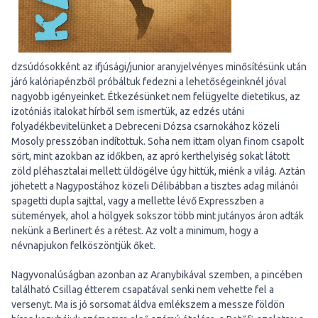
dzsúdósokként az ifjúsági/junior aranyjelvényes minősítésünk után
járó kalóriapénzből próbáltuk fedezni a lehetőségeinknél jóval
nagyobb igényeinket. Étkezésünket nem felügyelte dietetikus, az
izotóniás italokat hírből sem ismertük, az edzés utáni
folyadékbevitelünket a Debreceni Dózsa csarnokához közeli
Mosoly presszóban indítottuk. Soha nem ittam olyan finom csapolt
sört, mint azokban az időkben, az apró kerthelyiség sokat látott
zöld pléhasztalai mellett üldögélve úgy hittük, miénk a világ. Aztán
jöhetett a Nagypostához közeli Délibábban a tisztes adag milánói
spagetti dupla sajttal, vagy a mellette lévő Expresszben a
sütemények, ahol a hölgyek sokszor több mint jutányos áron adták
nekünk a Berlinert és a rétest. Az volt a minimum, hogy a
névnapjukon felköszöntjük őket.
Nagyvonalúságban azonban az Aranybikával szemben, a pincében
található Csillag étterem csapatával senki nem vehette fel a
versenyt. Ma is jó sorsomat áldva emlékszem a messze földön