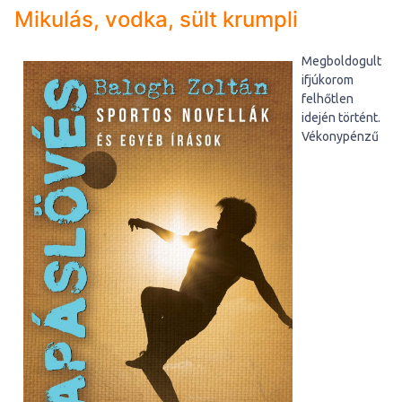
Mikulás, vodka, sült krumpli
Megboldogult
ifjúkorom
felhőtlen
idején történt.
Vékonypénzű