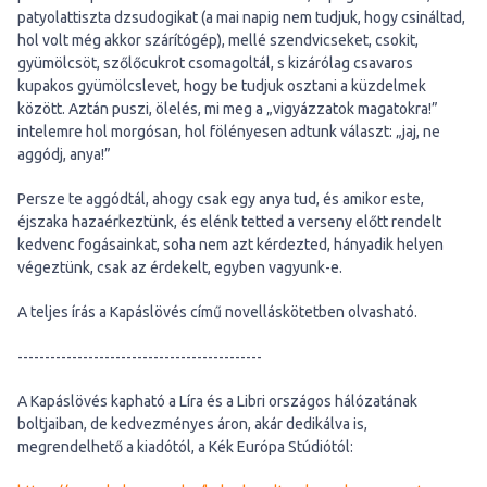
patyolattiszta dzsudogikat (a mai napig nem tudjuk, hogy csináltad,
hol volt még akkor szárítógép), mellé szendvicseket, csokit,
gyümölcsöt, szőlőcukrot csomagoltál, s kizárólag csavaros
kupakos gyümölcslevet, hogy be tudjuk osztani a küzdelmek
között. Aztán puszi, ölelés, mi meg a „vigyázzatok magatokra!”
intelemre hol morgósan, hol fölényesen adtunk választ: „jaj, ne
aggódj, anya!”
Persze te aggódtál, ahogy csak egy anya tud, és amikor este,
éjszaka hazaérkeztünk, és elénk tetted a verseny előtt rendelt
kedvenc fogásainkat, soha nem azt kérdezted, hányadik helyen
végeztünk, csak az érdekelt, egyben vagyunk-e.
A teljes írás a Kapáslövés című novelláskötetben olvasható.
---------------------------------------------
A Kapáslövés kapható a Líra és a Libri országos hálózatának
boltjaiban, de kedvezményes áron, akár dedikálva is,
megrendelhető a kiadótól, a Kék Európa Stúdiótól: