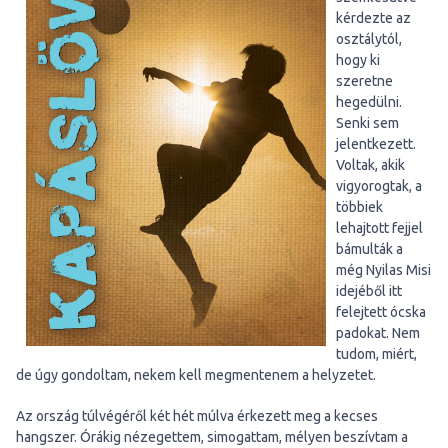
kérdezte az
osztálytól,
hogy ki
szeretne
hegedülni.
Senki sem
jelentkezett.
Voltak, akik
vigyorogtak, a
többiek
lehajtott fejjel
bámulták a
még Nyilas Misi
idejéből itt
felejtett ócska
padokat. Nem
tudom, miért,
de úgy gondoltam, nekem kell megmentenem a helyzetet.
Az ország túlvégéről két hét múlva érkezett meg a kecses
hangszer. Órákig nézegettem, simogattam, mélyen beszívtam a