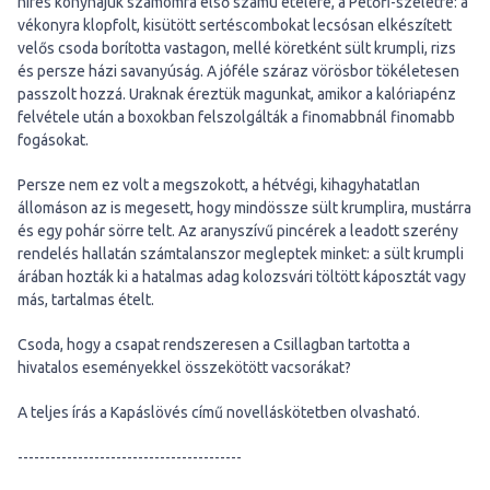
híres konyhájuk számomra első számú ételére, a Petőfi-szeletre: a
vékonyra klopfolt, kisütött sertéscombokat lecsósan elkészített
velős csoda borította vastagon, mellé köretként sült krumpli, rizs
és persze házi savanyúság. A jóféle száraz vörösbor tökéletesen
passzolt hozzá. Uraknak éreztük magunkat, amikor a kalóriapénz
felvétele után a boxokban felszolgálták a finomabbnál finomabb
fogásokat.
Persze nem ez volt a megszokott, a hétvégi, kihagyhatatlan
állomáson az is megesett, hogy mindössze sült krumplira, mustárra
és egy pohár sörre telt. Az aranyszívű pincérek a leadott szerény
rendelés hallatán számtalanszor megleptek minket: a sült krumpli
árában hozták ki a hatalmas adag kolozsvári töltött káposztát vagy
más, tartalmas ételt.
Csoda, hogy a csapat rendszeresen a Csillagban tartotta a
hivatalos eseményekkel összekötött vacsorákat?
A teljes írás a Kapáslövés című novelláskötetben olvasható.
-----------------------------------------