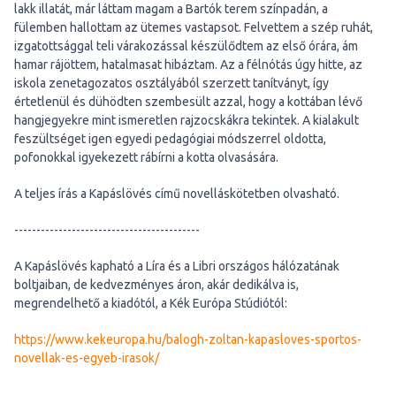
lakk illatát, már láttam magam a Bartók terem színpadán, a
fülemben hallottam az ütemes vastapsot. Felvettem a szép ruhát,
izgatottsággal teli várakozással készülődtem az első órára, ám
hamar rájöttem, hatalmasat hibáztam. Az a félnótás úgy hitte, az
iskola zenetagozatos osztályából szerzett tanítványt, így
értetlenül és dühödten szembesült azzal, hogy a kottában lévő
hangjegyekre mint ismeretlen rajzocskákra tekintek. A kialakult
feszültséget igen egyedi pedagógiai módszerrel oldotta,
pofonokkal igyekezett rábírni a kotta olvasására.
A teljes írás a Kapáslövés című novelláskötetben olvasható.
------------------------------------------
A Kapáslövés kapható a Líra és a Libri országos hálózatának
boltjaiban, de kedvezményes áron, akár dedikálva is,
megrendelhető a kiadótól, a Kék Európa Stúdiótól:
https://www.kekeuropa.hu/balogh-zoltan-kapasloves-sportos-
novellak-es-egyeb-irasok/