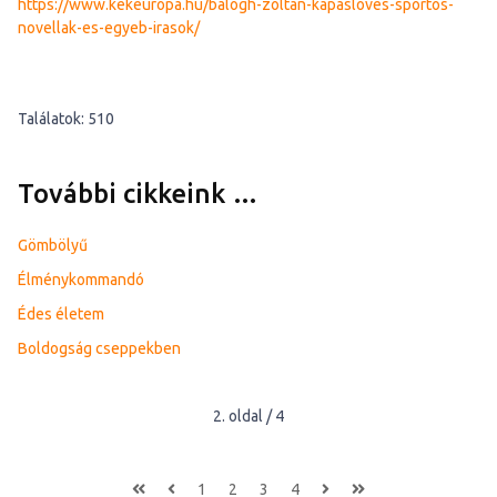
https://www.kekeuropa.hu/balogh-zoltan-kapasloves-sportos-
novellak-es-egyeb-irasok/
Találatok: 510
További cikkeink …
Gömbölyű
Élménykommandó
Édes életem
Boldogság cseppekben
2. oldal / 4
1
2
3
4