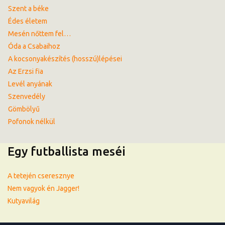
Szent a béke
Édes életem
Mesén nőttem fel…
Óda a Csabaihoz
A kocsonyakészítés (hosszú)lépései
Az Erzsi fia
Levél anyának
Szenvedély
Gömbölyű
Pofonok nélkül
Egy futballista meséi
A tetején cseresznye
Nem vagyok én Jagger!
Kutyavilág