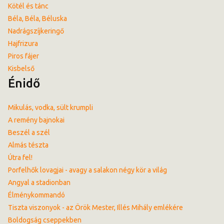
Kötél és tánc
Béla, Béla, Béluska
Nadrágszíjkeringő
Hajfrizura
Piros fájer
Kisbelső
Énidő
Mikulás, vodka, sült krumpli
A remény bajnokai
Beszél a szél
Almás tészta
Útra fel!
Porfelhők lovagjai - avagy a salakon négy kör a világ
Angyal a stadionban
Élménykommandó
Tiszta viszonyok - az Örök Mester, Illés Mihály emlékére
Boldogság cseppekben