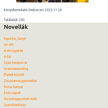
Könyvbemutató-Debrecen-2023.11.28
Találatok: 292
Novellák
Kapd be, Sanyi!
Az ufó
A vírusgazda
A Fiú
Száz határon át
Szaunamonológ
Életek között
Zsuzsanna gyermekei
Duna, kanyar
Esős napok
Összeragasztott múlt
Szerelemfutás