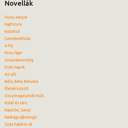
Novellák
Duna, kanyar
Hajfrizura
Kisbelső
Szerelemfutás
A Fiú
Piros fájer
Szaunamonológ
Esős napok
Az ufó
Béla, Béla, Béluska
Életek között
Összeragasztott múlt
Kötél és tánc
Kapd be, Sanyi!
Nadrágszíjkeringő
Száz határon át