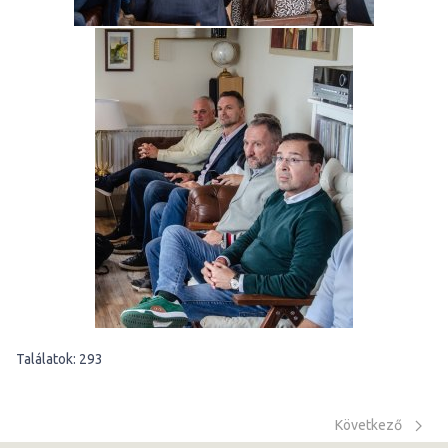
Találatok: 293
Következő cikk: 
Következő