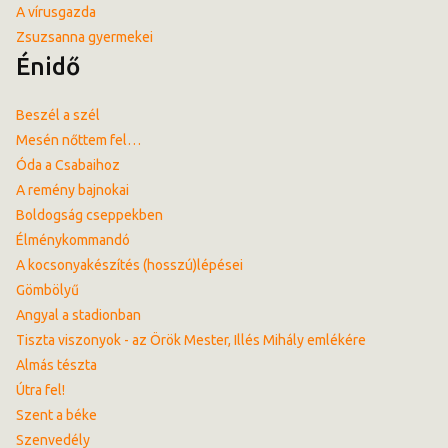
A vírusgazda
Zsuzsanna gyermekei
Énidő
Beszél a szél
Mesén nőttem fel…
Óda a Csabaihoz
A remény bajnokai
Boldogság cseppekben
Élménykommandó
A kocsonyakészítés (hosszú)lépései
Gömbölyű
Angyal a stadionban
Tiszta viszonyok - az Örök Mester, Illés Mihály emlékére
Almás tészta
Útra fel!
Szent a béke
Szenvedély