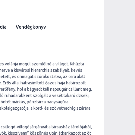
dia
Vendégkönyv
s volánja mögül szemlélné a világot. Kihúzta
rve a kisvárosi hierarchia szabályait, kevés
tett, és önmagát szórakoztatva, az orra alatt
Erős álla, hátrasimított őszes haja határozott
őfény, hol a bágyadt téli napsugár csillant meg,
dó ruhadarabként szolgált a vesét takaró dzseki,
szöntét márkás, pénztárca nagyságúra
 iskolaigazgatója, a kord- és szövetnadrág szárára
csillogó-villogó járgányát a társasház tárolójából,
vök, kisszívem!” köszönés után átkarikázott az öt