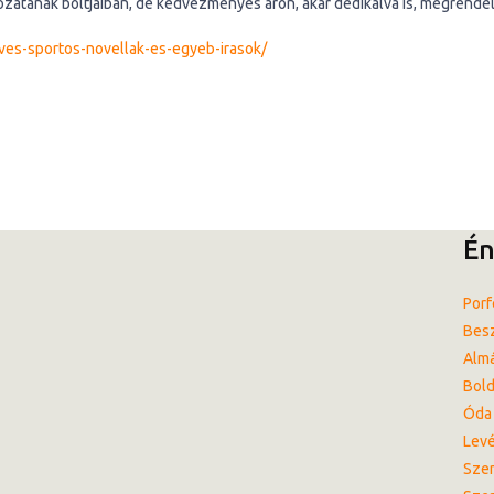
lózatának boltjaiban, de kedvezményes áron, akár dedikálva is, megrendel
ves-sportos-novellak-es-egyeb-irasok/
Én
Porf
Besz
Almá
Bol
Óda 
Levé
Szen