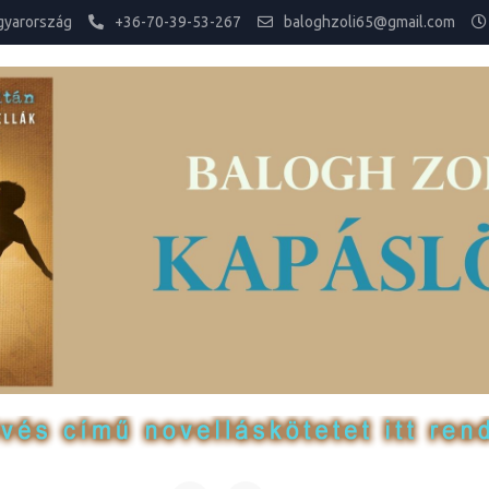
gyarország
+36-70-39-53-267
baloghzoli65@gmail.com