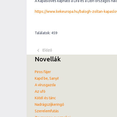
A Kapáslövés kapható a Líra és a Libri országos há
https://www.kekeuropa.hu/balogh-zoltan-kapaslo
Találatok: 459
Előző cikk: A vírusgazda
Előző
Novellák
Piros fájer
Kapd be, Sanyi!
A vírusgazda
Az ufó
Kötél és tánc
Nadrágszíjkeringő
Szerelemfutás