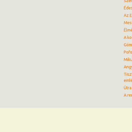
Sze
Éde
Az E
Mes
Élm
A ko
Göm
Pofo
Miku
Angy
Tisz
eml
Útra 
A re