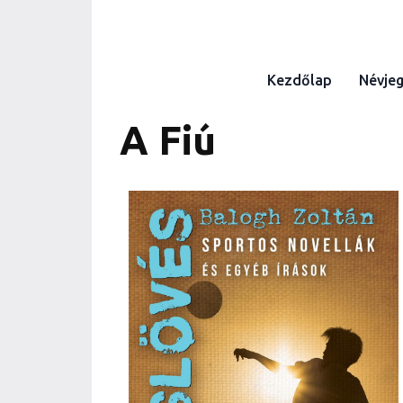
Kezdőlap
Névje
A Fiú