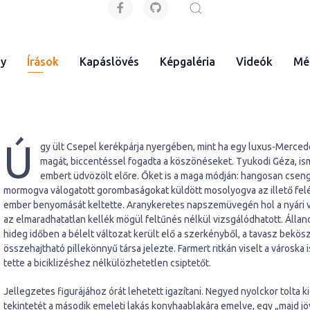
gy
Írások
Kapáslövés
Képgaléria
Videók
Mé
Ú
gy ült Csepel kerékpárja nyergében, mint ha egy luxus-Mercede
magát, biccentéssel fogadta a köszönéseket. Tyukodi Géza, isme
embert üdvözölt előre. Őket is a maga módján: hangosan csenge
mormogva válogatott gorombaságokat küldött mosolyogva az illető felé. 
ember benyomását keltette. Aranykeretes napszemüvegén hol a nyári ver
az elmaradhatatlan kellék mögül feltűnés nélkül vizsgálódhatott. Állan
hideg időben a bélelt változat került elő a szerkényből, a tavasz bekö
összehajtható pillekönnyű társa jelezte. Farmert ritkán viselt a városka
tette a biciklizéshez nélkülözhetetlen csiptetőt.
Jellegzetes figurájához órát lehetett igazítani. Negyed nyolckor tolta ki 
tekintetét a második emeleti lakás konyhaablakára emelve, egy „majd jö