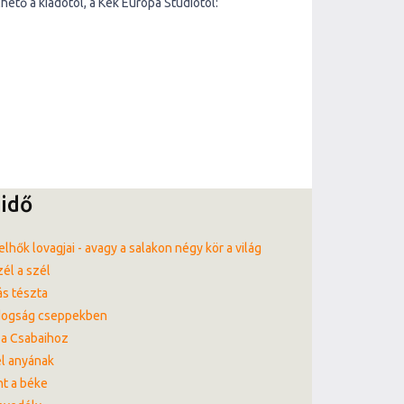
hető a kiadótól, a Kék Európa Stúdiótól:
idő
elhők lovagjai - avagy a salakon négy kör a világ
él a szél
s tészta
dogság cseppekben
a Csabaihoz
l anyának
t a béke