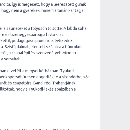
árolta, így is megesett, hogy a leeresztett gumik
 hogy nem a gyerekek, hanem a tanári kar tagjai
, a szüneteket a folyosón töltötte. A labda soha
e és tizenegyespárbajra hívta ki az
ki kettő, pedagógusdiploma ide, évtizedek
a. Szívfájdalmat jelentett számára a fiúörökös
tetét, a csapatépítés szenvedélyét. Minden
e a sorsukat.
pban elvetélt a megyei kórházban. Tyukodi
fehér koporsót üresen engedték le a sírgödörbe, sőt
arát és csapattárs, Bandi régi Trabantjának
lították, hogy a Tyukodi-lakás spájzában a