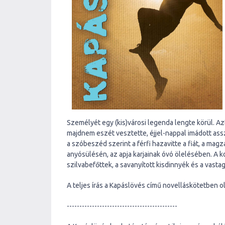
Személyét egy (kis)városi legenda lengte körül. Az
majdnem eszét vesztette, éjjel-nappal imádott asszo
a szóbeszéd szerint a férfi hazavitte a fiát, a magz
anyósülésén, az apja karjainak óvó ölelésében. A k
szilvabefőttek, a savanyított kisdinnyék és a vasta
A teljes írás a Kapáslövés című novelláskötetben o
--------------------------------------------