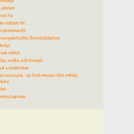
nvedély
s életem
rzsi fia
én nőttem fel…
énykommandó
csonyakészítés (hosszú)lépései
bölyű
nok nélkül
lás, vodka, sült krumpli
al a stadionban
ta viszonyok - az Örök Mester, Illés Mihály
ékére
fel!
mény bajnokai