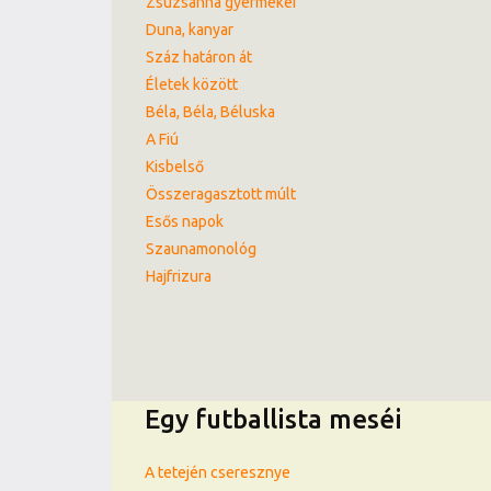
Zsuzsanna gyermekei
Duna, kanyar
Száz határon át
Életek között
Béla, Béla, Béluska
A Fiú
Kisbelső
Összeragasztott múlt
Esős napok
Szaunamonológ
Hajfrizura
Egy futballista meséi
A tetején cseresznye