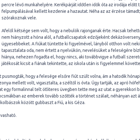
percre lévő munkahelyére. Kerékpárját időtlen idők óta az irodája előtt t
felpumpálásával kellett kezdenie a hazautat. Néha az az érzése támadt,
szórakoznak vele.
Afelől kétsége sem volt, hogy a nebulók rajonganak érte. Hacsak tehette
nem hiányzott a hóna alól, a futballcsapatok edzőjeként dekázóversenyr
ügyesebbeket. A fiúkat tüntette ki figyelmével, lányból otthon volt ne
tapasztalata oda, nem értett a nyelvükön, nevelésüket a feleségére bízt
hiánya, nehezen fogadta el, hogy nincs, aki továbbvigye a futball szere
játékosát kicsit a fiának tekintette, az iskola után is figyelemmel követt
t pusmogták, hogy a felesége elsőre fiút szült volna, ám a hatodik hóna
nya mellett volt, vigasztalta, a széltől is óvta. Úgy tartják, az apró hó
at egy formalinnal telt ötliteres üvegben tette meg az utat a gyerekkori b
ocsmákban az emberek tovább szőtték a történet szálait, néhányan azt ál
gkolbászok között gubbaszt a Fiú, a kis Géza.
lvasható.