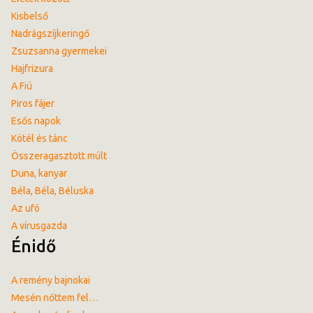
Kisbelső
Nadrágszíjkeringő
Zsuzsanna gyermekei
Hajfrizura
A Fiú
Piros fájer
Esős napok
Kötél és tánc
Összeragasztott múlt
Duna, kanyar
Béla, Béla, Béluska
Az ufó
A vírusgazda
Énidő
A remény bajnokai
Mesén nőttem fel…