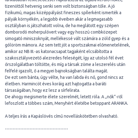
tizenöttől hetvenig senki sem volt biztonságban tőle. A jó
fizikumú, magas középpályást fineszes spílerként ismerték a
pályák környékén, a legjobb éveiben akár a legmagasabb
osztályban is játszhatott volna, de ha meglátott egy szépen
domborodó moherpulóvert vagy egy hosszú combközepet
simogató miniszoknyát, mellékessé vált számára a zöld gyep és a
gólöröm mámora. Az sem tett jót a sportszakmai előmenetelének,
amikor az NB III.-as katonacsapat tagjaként elcsábította a
szakosztályvezető alezredes feleségét, így az utolsó fél évet
őrszolgálatban töltötte, és míg a társak zöme a leszerelés után
felfelé igazolt, ő a megyei bajnokságban találta magát.
De ezt sem bánta, úgy vélte, ha van labda és nő, gond nincs az
életben. Harmincöt éves koráig azt hajtogatta a baráti
társaságában, hogy ez lesz a sírfelirata.
De ahogy megismerte élete szerelmét, letett róla. A „nők”-ről
lefoszlott a többes szám, Menyhért életébe betoppant ARANKA.
A teljes írás a Kapáslövés című novelláskötetben olvasható.
-----------------------------------------