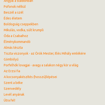
Angyal a stadionban
Pofonok nélkül
Beszél a szél
Édes életem
Boldogság cseppekben
Mikulás, vodka, sült krumpli
Óda a Csabaihoz
Élménykommandó
Almás tészta
Tiszta viszonyok - az Örök Mester, Illés Mihály emlékére
Gömbölyű
Porfelhők lovagjai - avagy a salakon négy kör a világ
Az Erzsi fia
A kocsonyakészítés (hosszú)lépései
Szent a béke
Szenvedély
Levél anyának
Útra fel!