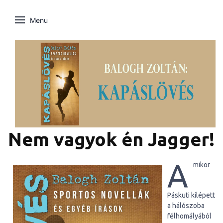
Menu
Nem vagyok én Jagger!
A
mikor
Páskuti kilépett
a hálószoba
félhomályából