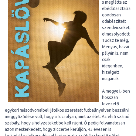
s meglátta az
ebédlőasztalra
gondosan
odakészített
szendvicseket,
elmosolyodott.
Tudsz te még,
Menyus, hazai
pályán is, nem
csak
idegenben,
hízelgett
magának.
A megye I.-ben
hosszan
levezető
egykori másodvonalbeli játékos szeretett futballnyelven beszélni,
meggyőződése volt, hogy a foci olyan, mint az élet. Az első számú
szabály, hogy a helyzeteket be kell rúgni. Ő pedig folyamatosan
azon mesterkedett, hogy ziccerbe kerüljön, 45 évesen is
lankadatlan lelkesedéssel hajkurászta az útjába kerülő nőket,