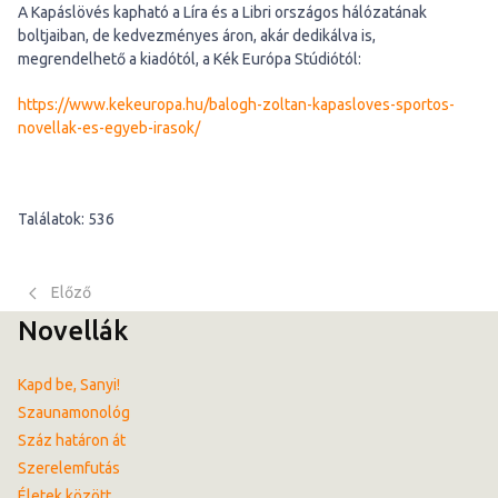
A Kapáslövés kapható a Líra és a Libri országos hálózatának
boltjaiban, de kedvezményes áron, akár dedikálva is,
megrendelhető a kiadótól, a Kék Európa Stúdiótól:
https://www.kekeuropa.hu/balogh-zoltan-kapasloves-sportos-
novellak-es-egyeb-irasok/
Találatok: 536
Előző cikk: Kutyavilág
Előző
Novellák
Kapd be, Sanyi!
Szaunamonológ
Száz határon át
Szerelemfutás
Életek között