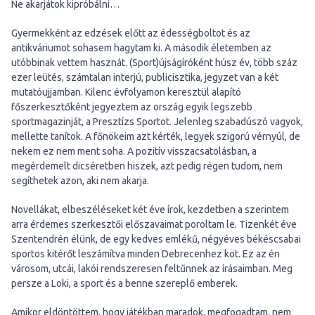
Ne akarjátok kipróbálni…
Gyermekként az edzések előtt az édességboltot és az
antikváriumot sohasem hagytam ki. A második életemben az
utóbbinak vettem hasznát. (Sport)újságíróként húsz év, több száz
ezer leütés, számtalan interjú, publicisztika, jegyzet van a két
mutatóujjamban. Kilenc évfolyamon keresztül alapító
főszerkesztőként jegyeztem az ország egyik legszebb
sportmagazinját, a Presztízs Sportot. Jelenleg szabadúszó vagyok,
mellette tanítok. A főnökeim azt kérték, legyek szigorú vérnyúl, de
nekem ez nem ment soha. A pozitív visszacsatolásban, a
megérdemelt dicséretben hiszek, azt pedig régen tudom, nem
segíthetek azon, aki nem akarja.
Novellákat, elbeszéléseket két éve írok, kezdetben a szerintem
arra érdemes szerkesztői előszavaimat poroltam le. Tizenkét éve
Szentendrén élünk, de egy kedves emlékű, négyéves békéscsabai
sportos kitérőt leszámítva minden Debrecenhez köt. Ez az én
városom, utcái, lakói rendszeresen feltűnnek az írásaimban. Meg
persze a Loki, a sport és a benne szereplő emberek.
Amikor eldöntöttem, hogy játékban maradok, megfogadtam, nem