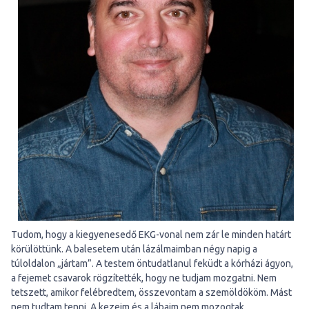
Tudom, hogy a kiegyenesedő EKG-vonal nem zár le minden határt
körülöttünk. A balesetem után lázálmaimban négy napig a
túloldalon „jártam”. A testem öntudatlanul feküdt a kórházi ágyon,
a fejemet csavarok rögzítették, hogy ne tudjam mozgatni. Nem
tetszett, amikor felébredtem, összevontam a szemöldököm. Mást
nem tudtam tenni. A kezeim és a lábaim nem mozogtak.