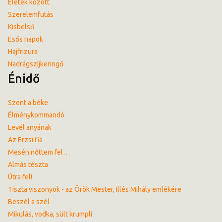
Életek között
Szerelemfutás
Kisbelső
Esős napok
Hajfrizura
Nadrágszíjkeringő
Énidő
Szent a béke
Élménykommandó
Levél anyának
Az Erzsi fia
Mesén nőttem fel…
Almás tészta
Útra fel!
Tiszta viszonyok - az Örök Mester, Illés Mihály emlékére
Beszél a szél
Mikulás, vodka, sült krumpli