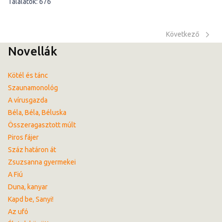
Találatok: 676
Következő cikk: Né
Következő
Novellák
Kötél és tánc
Szaunamonológ
A vírusgazda
Béla, Béla, Béluska
Összeragasztott múlt
Piros fájer
Száz határon át
Zsuzsanna gyermekei
A Fiú
Duna, kanyar
Kapd be, Sanyi!
Az ufó