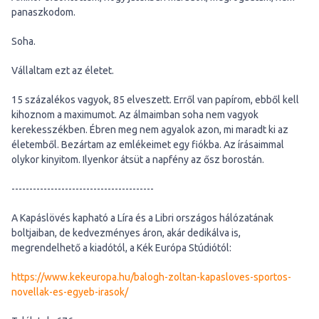
panaszkodom.
Soha.
Vállaltam ezt az életet.
15 százalékos vagyok, 85 elveszett. Erről van papírom, ebből kell
kihoznom a maximumot. Az álmaimban soha nem vagyok
kerekesszékben. Ébren meg nem agyalok azon, mi maradt ki az
életemből. Bezártam az emlékeimet egy fiókba. Az írásaimmal
olykor kinyitom. Ilyenkor átsüt a napfény az ősz borostán.
----------------------------------------
A Kapáslövés kapható a Líra és a Libri országos hálózatának
boltjaiban, de kedvezményes áron, akár dedikálva is,
megrendelhető a kiadótól, a Kék Európa Stúdiótól:
https://www.kekeuropa.hu/balogh-zoltan-kapasloves-sportos-
novellak-es-egyeb-irasok/