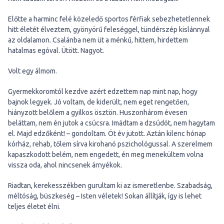
Előtte a harminc felé közeledő sportos férfiak sebezhetetlennek
hitt életét élveztem, gyönyörű feleséggel, tündérszép kislánnyal
az oldalamon. Csalánba nem üt a ménkű, hittem, hirdettem
hatalmas egóval. Ütött. Nagyot.
Volt egy álmom.
Gyermekkoromtól kezdve azért edzettem nap mint nap, hogy
bajnok legyek. Jó voltam, de kiderült, nem eget rengetően,
hiányzott belőlem a gyilkos ösztön. Huszonhárom évesen
beláttam, nem én jutok a csúcsra. Imádtam a dzsúdót, nem hagytam
el. Majd edzőként! – gondoltam. Öt év jutott. Aztán kilenc hónap
kórház, rehab, tőlem sírva kirohanó pszichológussal. A szerelmem
kapaszkodott belém, nem engedett, én meg menekültem volna
vissza oda, ahol nincsenek árnyékok.
Riadtan, kerekesszékben gurultam ki az ismeretlenbe. Szabadság,
méltóság, büszkeség – Isten véletek! Sokan állítják, így is lehet
teljes életet élni.