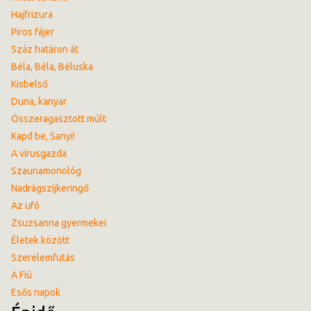
Hajfrizura
Piros fájer
Száz határon át
Béla, Béla, Béluska
Kisbelső
Duna, kanyar
Összeragasztott múlt
Kapd be, Sanyi!
A vírusgazda
Szaunamonológ
Nadrágszíjkeringő
Az ufó
Zsuzsanna gyermekei
Életek között
Szerelemfutás
A Fiú
Esős napok