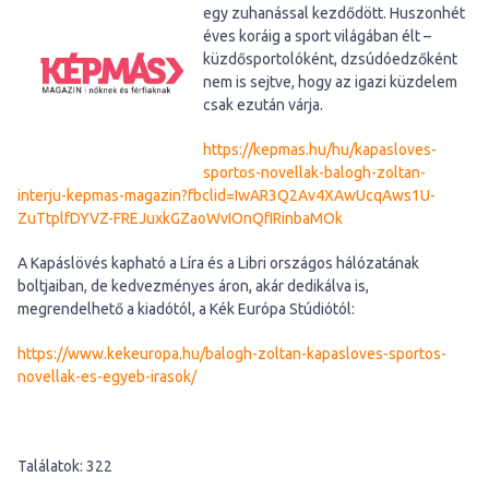
egy zuhanással kezdődött. Huszonhét
éves koráig a sport világában élt –
küzdősportolóként, dzsúdóedzőként
nem is sejtve, hogy az igazi küzdelem
csak ezután várja.
https://kepmas.hu/hu/kapasloves-
sportos-novellak-balogh-zoltan-
interju-kepmas-magazin?fbclid=IwAR3Q2Av4XAwUcqAws1U-
ZuTtplfDYVZ-FREJuxkGZaoWvIOnQfIRinbaMOk
A Kapáslövés kapható a Líra és a Libri országos hálózatának
boltjaiban, de kedvezményes áron, akár dedikálva is,
megrendelhető a kiadótól, a Kék Európa Stúdiótól:
https://www.kekeuropa.hu/balogh-zoltan-kapasloves-sportos-
novellak-es-egyeb-irasok/
Találatok: 322