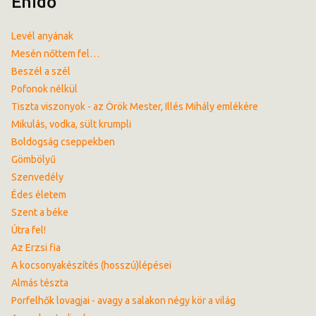
Énidő
Levél anyának
Mesén nőttem fel…
Beszél a szél
Pofonok nélkül
Tiszta viszonyok - az Örök Mester, Illés Mihály emlékére
Mikulás, vodka, sült krumpli
Boldogság cseppekben
Gömbölyű
Szenvedély
Édes életem
Szent a béke
Útra fel!
Az Erzsi fia
A kocsonyakészítés (hosszú)lépései
Almás tészta
Porfelhők lovagjai - avagy a salakon négy kör a világ