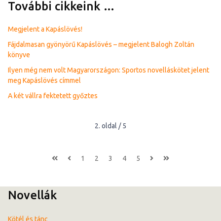
További cikkeink …
Megjelent a Kapáslövés!
Fájdalmasan gyönyörű Kapáslövés – megjelent Balogh Zoltán
könyve
Ilyen még nem volt Magyarországon: Sportos novelláskötet jelent
meg Kapáslövés címmel
A két vállra fektetett győztes
2. oldal / 5
1
2
3
4
5
Novellák
Kötél és tánc