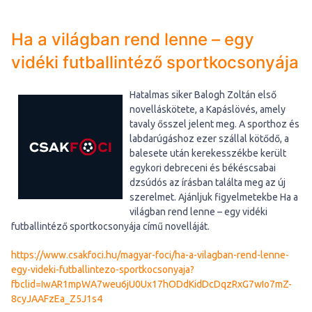
Ha a világban rend lenne – egy
vidéki futballintéző sportkocsonyája
Hatalmas siker Balogh Zoltán első
novelláskötete, a Kapáslövés, amely
tavaly ősszel jelent meg. A sporthoz és
labdarúgáshoz ezer szállal kötődő, a
balesete után kerekesszékbe került
egykori debreceni és békéscsabai
dzsúdós az írásban találta meg az új
szerelmet. Ajánljuk figyelmetekbe Ha a
világban rend lenne – egy vidéki
futballintéző sportkocsonyája című novelláját.
https://www.csakfoci.hu/magyar-foci/ha-a-vilagban-rend-lenne-
egy-videki-futballintezo-sportkocsonyaja?
fbclid=IwAR1mpWA7weu6jU0Ux17hODdKidDcDqzRxG7wIo7mZ-
8cyJAAFzEa_Z5J1s4