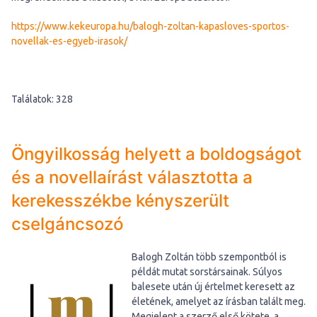
https://www.kekeuropa.hu/balogh-zoltan-kapasloves-sportos-
novellak-es-egyeb-irasok/
Találatok: 328
Öngyilkosság helyett a boldogságot
és a novellaírást választotta a
kerekesszékbe kényszerült
cselgáncsozó
Balogh Zoltán több szempontból is
példát mutat sorstársainak. Súlyos
balesete után új értelmet keresett az
életének, amelyet az írásban talált meg.
Megjelent a szerző első kötete, a