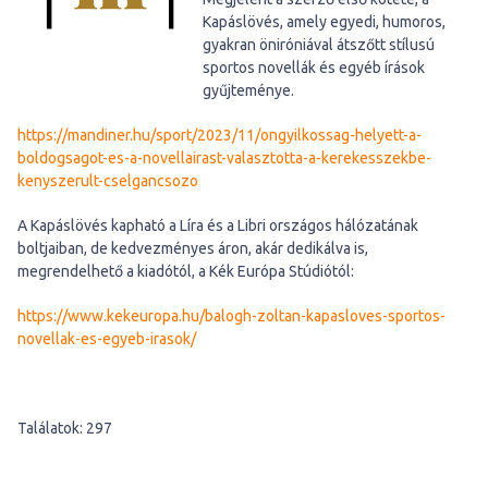
Kapáslövés, amely egyedi, humoros,
gyakran öniróniával átszőtt stílusú
sportos novellák és egyéb írások
gyűjteménye.
https://mandiner.hu/sport/2023/11/ongyilkossag-helyett-a-
boldogsagot-es-a-novellairast-valasztotta-a-kerekesszekbe-
kenyszerult-cselgancsozo
A Kapáslövés kapható a Líra és a Libri országos hálózatának
boltjaiban, de kedvezményes áron, akár dedikálva is,
megrendelhető a kiadótól, a Kék Európa Stúdiótól:
https://www.kekeuropa.hu/balogh-zoltan-kapasloves-sportos-
novellak-es-egyeb-irasok/
Találatok: 297