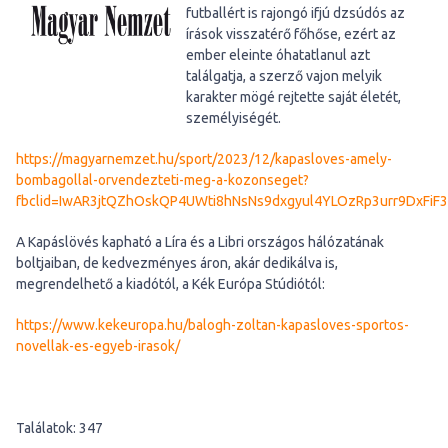
futballért is rajongó ifjú dzsúdós az
írások visszatérő főhőse, ezért az
ember eleinte óhatatlanul azt
találgatja, a szerző vajon melyik
karakter mögé rejtette saját életét,
személyiségét.
https://magyarnemzet.hu/sport/2023/12/kapasloves-amely-
bombagollal-orvendezteti-meg-a-kozonseget?
fbclid=IwAR3jtQZhOskQP4UWti8hNsNs9dxgyul4YLOzRp3urr9DxFiF
A Kapáslövés kapható a Líra és a Libri országos hálózatának
boltjaiban, de kedvezményes áron, akár dedikálva is,
megrendelhető a kiadótól, a Kék Európa Stúdiótól:
https://www.kekeuropa.hu/balogh-zoltan-kapasloves-sportos-
novellak-es-egyeb-irasok/
Találatok: 347