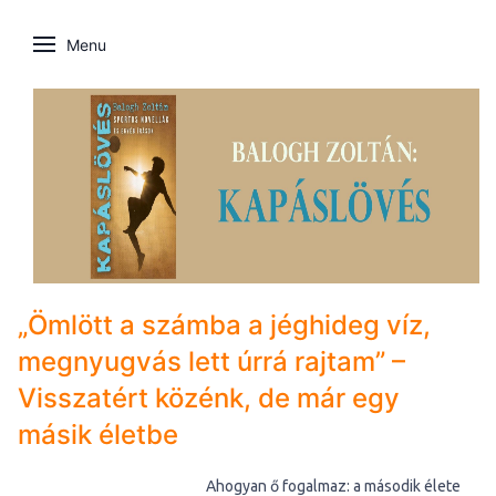
Menu
„Ömlött a számba a jéghideg víz,
megnyugvás lett úrrá rajtam” –
Visszatért közénk, de már egy
másik életbe
Ahogyan ő fogalmaz: a második élete