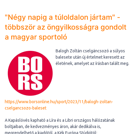
"Négy napig a túloldalon jártam" -
többször az öngyilkosságra gondolt
a magyar sportoló
Balogh Zoltán cselgáncsozó a súlyos
balesete után új értelmet keresett az
életének, amelyet az írásban talált meg.
https://www.borsonline.hu/sport/2023/11/balogh-zoltan-
cselgancsozo-baleset
A Kapáslövés kapható a Líra és a Libri országos hálózatának
boltjaiban, de kedvezményes áron, akár dedikálva is,
megrendelhető a kiadótól, a Kék Európa Stúdiótól: