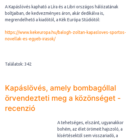
A Kapáslövés kapható a Líra és a Libri országos hálózatának
boltjaiban, de kedvezményes áron, akár dedikálva is,
megrendelhető a kiadótól, a Kék Európa Stúdiótól:
https://www.kekeuropa.hu/balogh-zoltan-kapasloves-sportos-
novellak-es-egyeb-irasok/
Találatok: 342
Kapáslövés, amely bombagóllal
örvendezteti meg a közönséget -
recenzió
A tehetséges, elszánt, ugyanakkor
bohém, az élet örömeit hajszoló, a
kísértésektől sem visszariadó, a