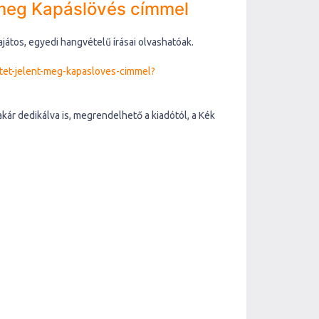
 meg Kapáslövés címmel
átos, egyedi hangvételű írásai olvashatóak.
tet-jelent-meg-kapasloves-cimmel?
kár dedikálva is, megrendelhető a kiadótól, a Kék