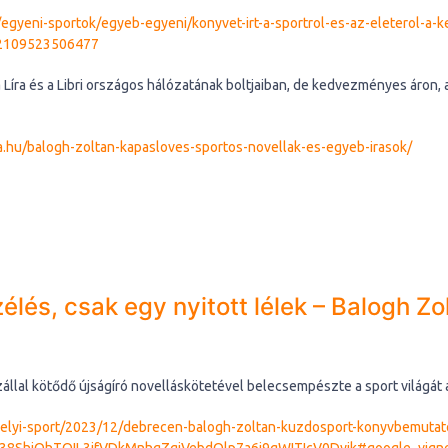
hu/egyeni-sportok/egyeb-egyeni/konyvet-irt-a-sportrol-es-az-eleterol-a
2109523506477
Líra és a Libri országos hálózatának boltjaiban, de kedvezményes áron, a
.hu/balogh-zoltan-kapasloves-sportos-novellak-es-egyeb-irasok/
élés, csak egy nyitott lélek – Balogh 
llal kötődő újságíró novelláskötetével belecsempészte a sport világát
elyi-sport/2023/12/debrecen-balogh-zoltan-kuzdosport-konyvbemutat