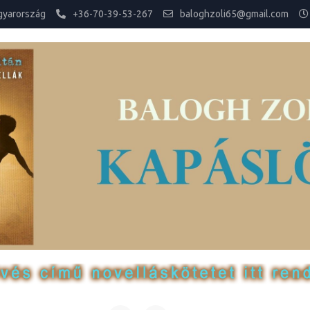
gyarország
+36-70-39-53-267
baloghzoli65@gmail.com