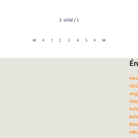
3. oldal / 5
1
2
3
4
5
Én
Mes
Útra 
Angy
Óda 
Pofo
Bol
Élm
Miku