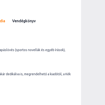
dia
Vendégkönyv
páslövés (sportos novellák és egyéb írások),
kár dedikálva is, megrendelhető a kiadótól, a Kék