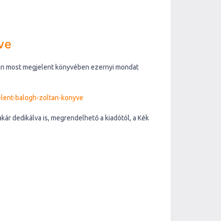
ve
ltán most megjelent könyvében ezernyi mondat
lent-balogh-zoltan-konyve
kár dedikálva is, megrendelhető a kiadótól, a Kék