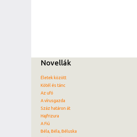
Novellák
Életek között
Kötél és tánc
Az ufó
A vírusgazda
Száz határon át
Hajfrizura
A Fiú
Béla, Béla, Béluska