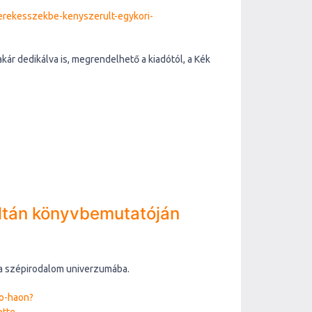
-kerekesszekbe-kenyszerult-egykori-
kár dedikálva is, megrendelhető a kiadótól, a Kék
Zoltán könyvbemutatóján
 a szépirodalom univerzumába.
o-haon?