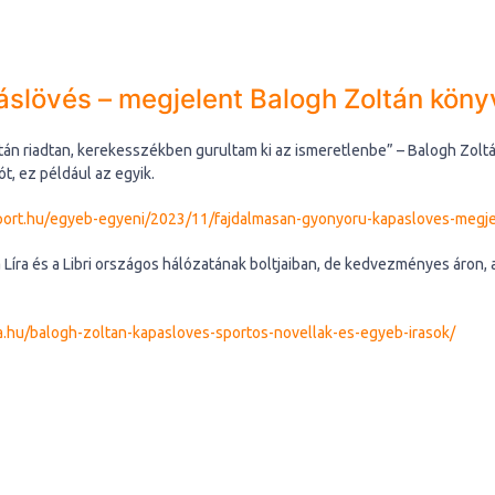
slövés – megjelent Balogh Zoltán köny
után riadtan, kerekesszékben gurultam ki az ismeretlenbe” – Balogh Zo
ót, ez például az egyik.
ort.hu/egyeb-egyeni/2023/11/fajdalmasan-gyonyoru-kapasloves-megje
Líra és a Libri országos hálózatának boltjaiban, de kedvezményes áron, a
.hu/balogh-zoltan-kapasloves-sportos-novellak-es-egyeb-irasok/