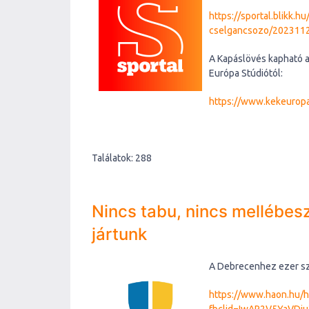
https://sportal.blikk.
cselgancsozo/202311
A Kapáslövés kapható a 
Európa Stúdiótól:
https://www.kekeuropa
Találatok: 288
Nincs tabu, nincs mellébesz
jártunk
A Debrecenhez ezer szá
https://www.haon.hu/h