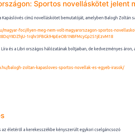
rszágon: Sportos novelláskötet jelent
a Kapáslövés című novelláskötet bemutatóját, amelyben Balogh Zoltán saj
hu/magyar-foci/ilyen-meg-nem-volt-magyarorszagon-sportos-novellasko
KR8DqYIIDZhjU-1rqhr3FBGk94pEeOB1NBFMcyGp2S1jEzvM18
Líra és a Libri országos hálózatának boltjaiban, de kedvezményes áron, a
.hu/balogh-zoltan-kapasloves-sportos-novellak-es-egyeb-irasok/
es
 és az életéről a kerekesszékbe kényszerült egykori cselgáncsozó