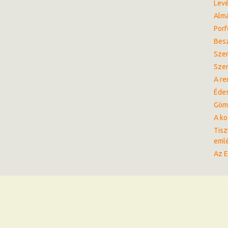
Levé
Almá
Porf
Besz
Sze
Szen
A re
Éde
Göm
A ko
Tisz
eml
Az E