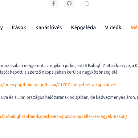
gy
Írások
Kapáslövés
Képgaléria
Videók
Mé
ndozásában megjelent az egykori judós, edző Balogh Zoltán könyve, a Ka
tót kapott: a szerző nappalijában került a nagyközönség elé.
hu/index.php/homepage/hazai/21707-megjelent-a-kapasloves
Líra és a Libri országos hálózatának boltjaiban, de kedvezményes áron, a
.hu/balogh-zoltan-kapasloves-sportos-novellak-es-egyeb-irasok/