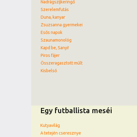
Nadrágszíjkeringő
Szerelemfutás
Duna, kanyar
Zsuzsanna gyermekei
Esős napok
Szaunamonológ
Kapd be, Sanyi!
Piros fájer
Összeragasztott múlt
Kisbelső
Egy futballista meséi
Kutyavilág
A tetején cseresznye