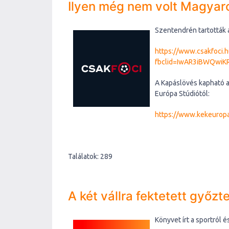
Ilyen még nem volt Magyaro
Szentendrén tartották 
https://www.csakfoci.
fbclid=IwAR3iBWQwi
A Kapáslövés kapható a 
Európa Stúdiótól:
https://www.kekeuropa
Találatok: 289
A két vállra fektetett győzt
Könyvet írt a sportról