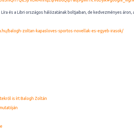
u38ShiQhTQIL3jfVDkMnhqZqiVebdQlp7a6j9gWITIcV0Dyik#google_vign
Líra és a Libri országos hálózatának boltjaiban, de kedvezményes áron, a
.hu/balogh-zoltan-kapasloves-sportos-novellak-es-egyeb-irasok/
kről is írt Balogh Zoltán
emutatóján
re