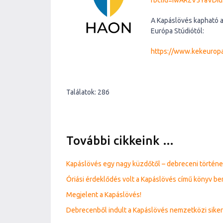
fbclid=IwAR2V5YaVDi
A Kapáslövés kapható a 
Európa Stúdiótól:
https://www.kekeuropa
Találatok: 286
További cikkeink …
Kapáslövés egy nagy küzdőtől – debreceni története
Óriási érdeklődés volt a Kapáslövés című könyv b
Megjelent a Kapáslövés!
Debrecenből indult a Kapáslövés nemzetközi sike