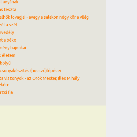
l anyának
s tészta
elhők lovagjai - avagy a salakon négy kör a világ
él a szél
nvedély
t a béke
mény bajnokai
s életem
bölyű
csonyakészítés (hosszú)lépései
ta viszonyok - az Örök Mester, Illés Mihály
ékére
rzsi fia