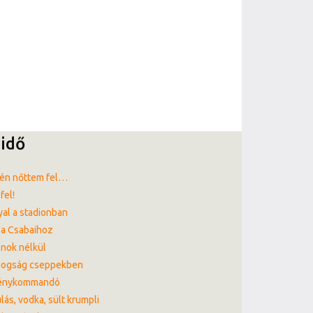
idő
én nőttem fel…
fel!
al a stadionban
a Csabaihoz
nok nélkül
dogság cseppekben
énykommandó
lás, vodka, sült krumpli