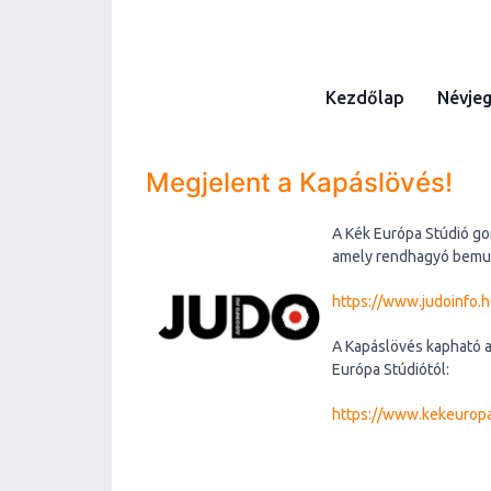
Kezdőlap
Névje
Megjelent a Kapáslövés!
A Kék Európa Stúdió go
amely rendhagyó bemuta
https://www.judoinfo.
A Kapáslövés kapható a 
Európa Stúdiótól:
https://www.kekeuropa